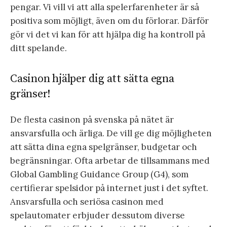
pengar. Vi vill vi att alla spelerfarenheter är så
positiva som möjligt, även om du förlorar. Därför
gör vi det vi kan för att hjälpa dig ha kontroll på
ditt spelande.
Casinon hjälper dig att sätta egna
gränser!
De flesta casinon på svenska på nätet är
ansvarsfulla och ärliga. De vill ge dig möjligheten
att sätta dina egna spelgränser, budgetar och
begränsningar. Ofta arbetar de tillsammans med
Global Gambling Guidance Group (G4), som
certifierar spelsidor på internet just i det syftet.
Ansvarsfulla och seriösa casinon med
spelautomater erbjuder dessutom diverse