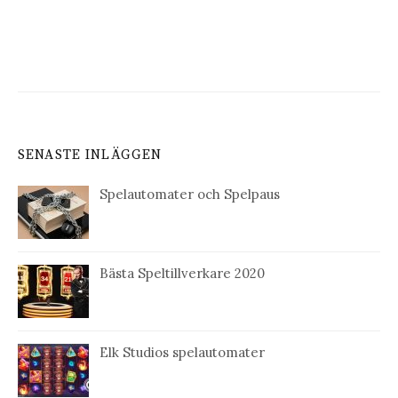
SENASTE INLÄGGEN
Spelautomater och Spelpaus
Bästa Speltillverkare 2020
Elk Studios spelautomater