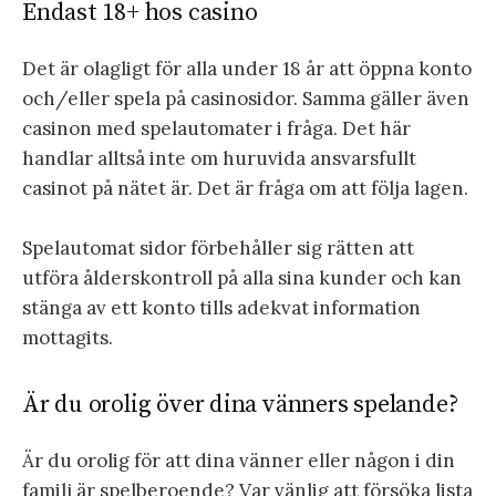
Endast 18+ hos casino
Det är olagligt för alla under 18 år att öppna konto
och/eller spela på casinosidor. Samma gäller även
casinon med spelautomater i fråga. Det här
handlar alltså inte om huruvida ansvarsfullt
casinot på nätet är. Det är fråga om att följa lagen.
Spelautomat sidor förbehåller sig rätten att
utföra ålderskontroll på alla sina kunder och kan
stänga av ett konto tills adekvat information
mottagits.
Är du orolig över dina vänners spelande?
Är du orolig för att dina vänner eller någon i din
familj är spelberoende? Var vänlig att försöka lista