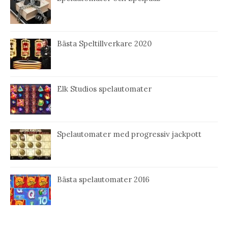
Bästa Speltillverkare 2020
Elk Studios spelautomater
Spelautomater med progressiv jackpott
Bästa spelautomater 2016