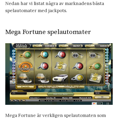
Nedan har vi listat några av marknadens bästa
spelautomater med jackpots.
Mega Fortune spelautomater
Mega Fortune är verkligen spelautomaten som