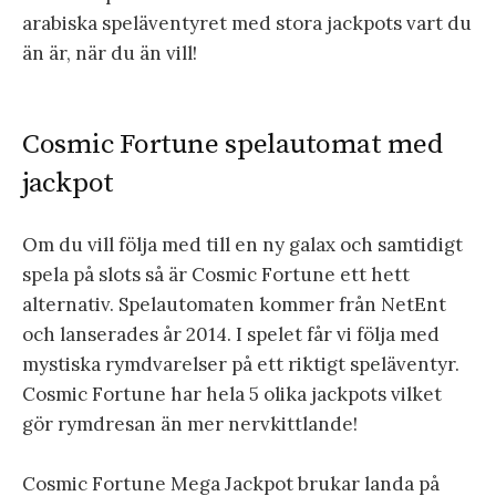
arabiska speläventyret med stora jackpots vart du
än är, när du än vill!
Cosmic Fortune spelautomat med
jackpot
Om du vill följa med till en ny galax och samtidigt
spela på slots så är Cosmic Fortune ett hett
alternativ. Spelautomaten kommer från NetEnt
och lanserades år 2014. I spelet får vi följa med
mystiska rymdvarelser på ett riktigt speläventyr.
Cosmic Fortune har hela 5 olika jackpots vilket
gör rymdresan än mer nervkittlande!
Cosmic Fortune Mega Jackpot brukar landa på