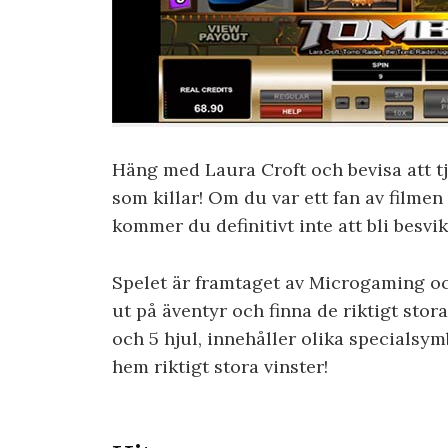
Häng med Laura Croft och bevisa att tje
som killar! Om du var ett fan av film
kommer du definitivt inte att bli besvi
Spelet är framtaget av Microgaming och
ut på äventyr och finna de riktigt stor
och 5 hjul, innehåller olika specials
hem riktigt stora vinster!