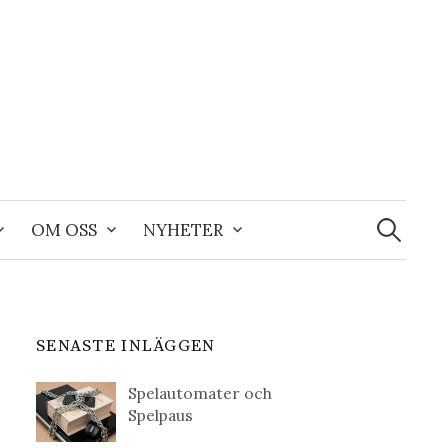
Sök
efter:
OM OSS
NYHETER
SENASTE INLÄGGEN
Spelautomater och
Spelpaus