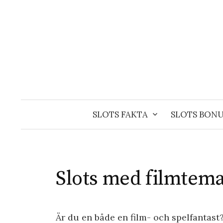
Hoppa
till
innehåll
SLOTS FAKTA
SLOTS BONU
Slots med filmtem
Är du en både en film- och spelfantast? 