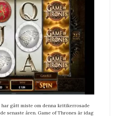
du har gått miste om denna kritikerrosade
 de senaste åren. Game of Thrones är idag