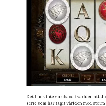
Det finns inte en chans i världen att 
serie som har tagit världen med storm