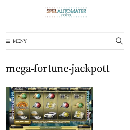
Hoppa
till
innehåll
Sök
efter:
MENY
mega-fortune-jackpott