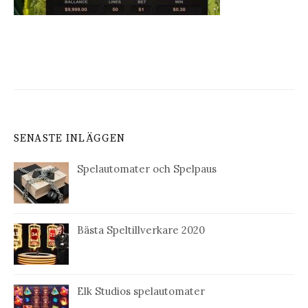
SENASTE INLÄGGEN
Spelautomater och Spelpaus
Bästa Speltillverkare 2020
Elk Studios spelautomater