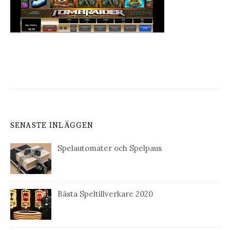
SENASTE INLÄGGEN
Spelautomater och Spelpaus
Bästa Speltillverkare 2020