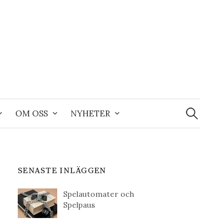
Sök
efter:
OM OSS
NYHETER
SENASTE INLÄGGEN
Spelautomater och
Spelpaus