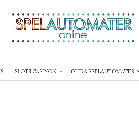
S
SLOTS CASINON
OLIKA SPELAUTOMATER