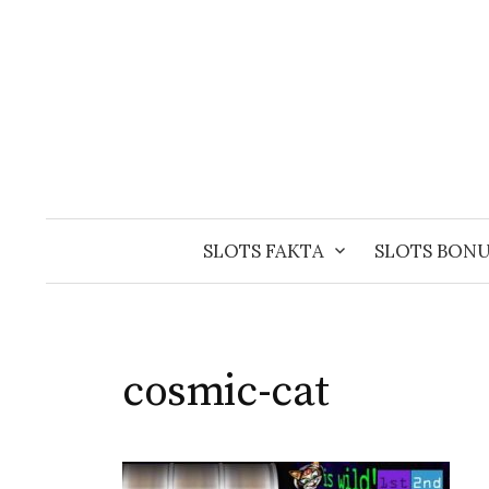
Hoppa
till
innehåll
SLOTS FAKTA
SLOTS BONU
cosmic-cat