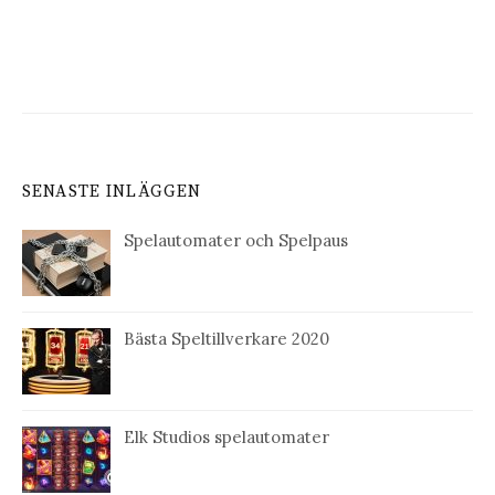
SENASTE INLÄGGEN
Spelautomater och Spelpaus
Bästa Speltillverkare 2020
Elk Studios spelautomater